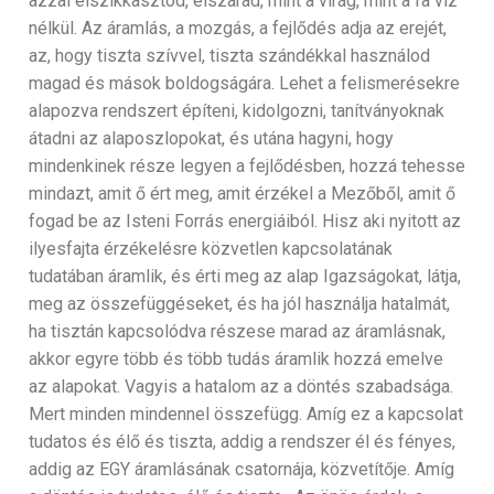
azzal elszikkasztod, elszárad, mint a virág, mint a fa víz
nélkül. Az áramlás, a mozgás, a fejlődés adja az erejét,
az, hogy tiszta szívvel, tiszta szándékkal használod
magad és mások boldogságára. Lehet a felismerésekre
alapozva rendszert építeni, kidolgozni, tanítványoknak
átadni az alaposzlopokat, és utána hagyni, hogy
mindenkinek része legyen a fejlődésben, hozzá tehesse
mindazt, amit ő ért meg, amit érzékel a Mezőből, amit ő
fogad be az Isteni Forrás energiáiból. Hisz aki nyitott az
ilyesfajta érzékelésre közvetlen kapcsolatának
tudatában áramlik, és érti meg az alap Igazságokat, látja,
meg az összefüggéseket, és ha jól használja hatalmát,
ha tisztán kapcsolódva részese marad az áramlásnak,
akkor egyre több és több tudás áramlik hozzá emelve
az alapokat. Vagyis a hatalom az a döntés szabadsága.
Mert minden mindennel összefügg. Amíg ez a kapcsolat
tudatos és élő és tiszta, addig a rendszer él és fényes,
addig az EGY áramlásának csatornája, közvetítője. Amíg