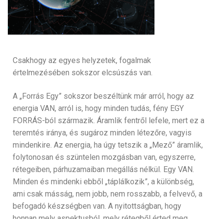
Tarot sorselemzés
Kapcsolat
Számmisztika
Programok
Bach-virág esszenciák
Csakhogy az egyes helyzetek, fogalmak
Csillagfény meditáció
értelmezésében sokszor elcsúszás van.
Metamorf masszázs
A „Forrás Egy” sokszor beszéltünk már arról, hogy az
energia VAN, arról is, hogy minden tudás, fény EGY
FORRÁS-ból származik. Áramlik fentről lefele, mert ez a
teremtés iránya, és sugároz minden létezőre, vagyis
mindenkire. Az energia, ha úgy tetszik a „Mező” áramlik,
folytonosan és szüntelen mozgásban van, egyszerre,
rétegeiben, párhuzamaiban megállás nélkül. Egy VAN.
Minden és mindenki ebből „táplálkozik”, a különbség,
ami csak másság, nem jobb, nem rosszabb, a felvevő, a
befogadó készségben van. A nyitottságban, hogy
honnan mely aspektusból, mely rétegből érted meg,