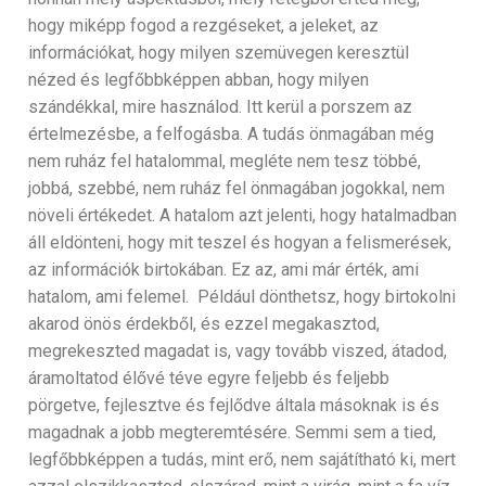
hogy miképp fogod a rezgéseket, a jeleket, az
információkat, hogy milyen szemüvegen keresztül
nézed és legfőbbképpen abban, hogy milyen
szándékkal, mire használod. Itt kerül a porszem az
értelmezésbe, a felfogásba. A tudás önmagában még
nem ruház fel hatalommal, megléte nem tesz többé,
jobbá, szebbé, nem ruház fel önmagában jogokkal, nem
növeli értékedet. A hatalom azt jelenti, hogy hatalmadban
áll eldönteni, hogy mit teszel és hogyan a felismerések,
az információk birtokában. Ez az, ami már érték, ami
hatalom, ami felemel. Például dönthetsz, hogy birtokolni
akarod önös érdekből, és ezzel megakasztod,
megrekeszted magadat is, vagy tovább viszed, átadod,
áramoltatod élővé téve egyre feljebb és feljebb
pörgetve, fejlesztve és fejlődve általa másoknak is és
magadnak a jobb megteremtésére. Semmi sem a tied,
legfőbbképpen a tudás, mint erő, nem sajátítható ki, mert