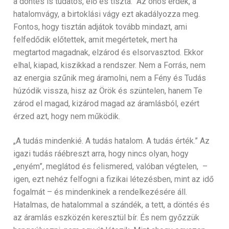
a döntés is tudatos, élő és tiszta. Az önös érdek, a
hatalomvágy, a birtoklási vágy ezt akadályozza meg.
Fontos, hogy tisztán adjátok tovább mindazt, ami
felfedődik előtettek, amit megértetek, mert ha
megtartod magadnak, elzárod és elsorvasztod. Ekkor
elhal, kiapad, kiszikkad a rendszer. Nem a Forrás, nem
az energia szűnik meg áramolni, nem a Fény és Tudás
húzódik vissza, hisz az Örök és szüntelen, hanem Te
zárod el magad, kizárod magad az áramlásból, ezért
érzed azt, hogy nem működik.
„A tudás mindenkié. A tudás hatalom. A tudás érték.” Az
igazi tudás ráébreszt arra, hogy nincs olyan, hogy
„enyém”, meglátod és felismered, valóban végtelen, –
igen, ezt nehéz felfogni a fizikai létezésben, mint az idő
fogalmát – és mindenkinek a rendelkezésére áll.
Hatalmas, de hatalommal a szándék, a tett, a döntés és
az áramlás eszközén keresztül bír. És nem győzzük