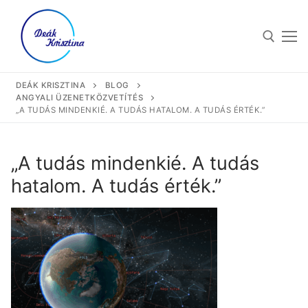
DEÁK KRISZTINA
BLOG
ANGYALI ÜZENETKÖZVETÍTÉS
„A TUDÁS MINDENKIÉ. A TUDÁS HATALOM. A TUDÁS ÉRTÉK.”
„A tudás mindenkié. A tudás
hatalom. A tudás érték.”
Eszköztáram
Angyali üzenetközvetítés
Bemutatkozás
Asztrozófia
Blog
Kérdő asztrológia
Árak