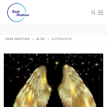
DEÁK KRISZTINA
BLOG
ASZTROZÓFIA
Eszköztáram
Angyali üzenetközvetítés
Bemutatkozás
Asztrozófia
Blog
Kérdő asztrológia
Árak