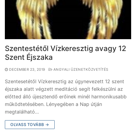
Tarot sorselemzés
Kapcsolat
Számmisztika
Programok
Bach-virág esszenciák
Csillagfény meditáció
Szentestétől Vízkeresztig avagy 12
Metamorf masszázs
Szent Éjszaka
DECEMBER 23, 2019
ANGYALI ÜZENETKÖZVETÍTÉS
Szentesetétől Vízkeresztig az úgynevezett 12 szent
éjszaka alatt végzett meditáció segít felkészülni az
előtted álló újesztendő erőinek minél harmonikusabb
működtetésében. Lényegében a Nap útján
megtalálható…
OLVASS TOVÁBB →